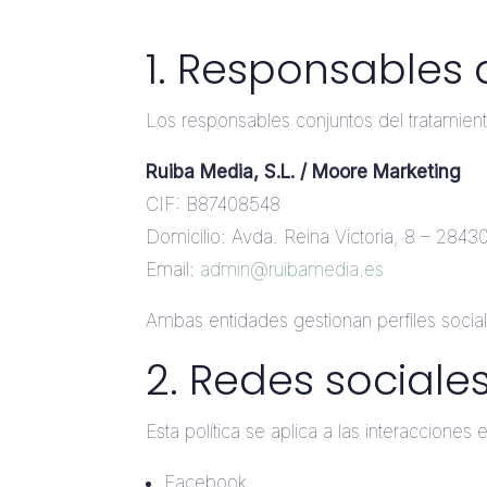
1. Responsables 
Los responsables conjuntos del tratamient
Ruiba Media, S.L. / Moore Marketing
CIF: B87408548
Domicilio: Avda. Reina Victoria, 8 – 2843
Email:
admin@ruibamedia.es
Ambas entidades gestionan perfiles soci
2. Redes sociales
Esta política se aplica a las interacciones
Facebook