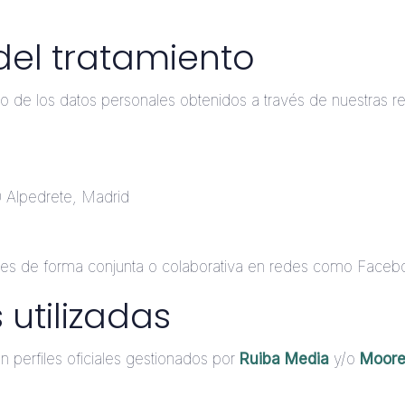
del tratamiento
o de los datos personales obtenidos a través de nuestras re
0 Alpedrete, Madrid
ales de forma conjunta o colaborativa en redes como Faceb
 utilizadas
 en perfiles oficiales gestionados por
Ruiba Media
y/o
Moore