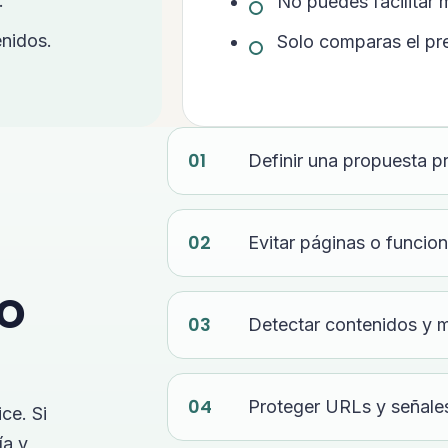
.
No puedes facilitar 
enidos.
Solo comparas el prec
Definir una propuesta p
Evitar páginas o funcion
o
Detectar contenidos y ma
Proteger URLs y señale
ce. Si
ía y