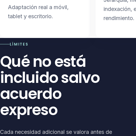
Adaptación real a móvil,
indexación, 
tablet y escritorio.
rendimiento.
LÍMITES
Qué no está
incluido salvo
acuerdo
expreso
Cada necesidad adicional se valora antes de