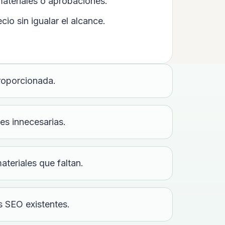
materiales o aprobaciones.
io sin igualar el alcance.
roporcionada.
es innecesarias.
teriales que faltan.
s SEO existentes.