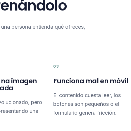
frenándolo
e una persona entienda qué ofreces,
03
una imagen
Funciona mal en móvil
zada
El contenido cuesta leer, los
volucionado, pero
botones son pequeños o el
presentando una
formulario genera fricción.